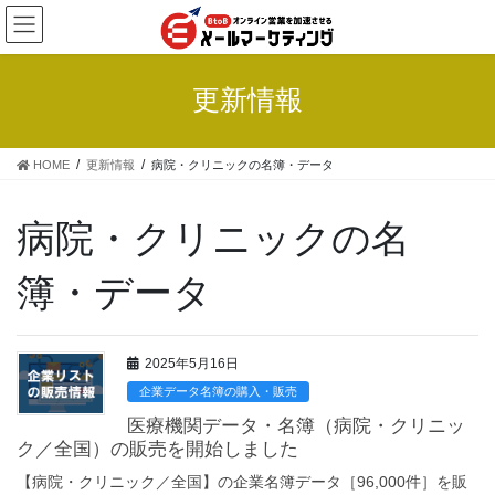
コ
ナ
ン
ビ
テ
ゲ
ン
ー
更新情報
ツ
シ
へ
ョ
ス
ン
HOME
更新情報
病院・クリニックの名簿・データ
キ
に
ッ
移
プ
動
病院・クリニックの名
簿・データ
2025年5月16日
企業データ名簿の購入・販売
医療機関データ・名簿（病院・クリニッ
ク／全国）の販売を開始しました
【病院・クリニック／全国】の企業名簿データ［96,000件］を販